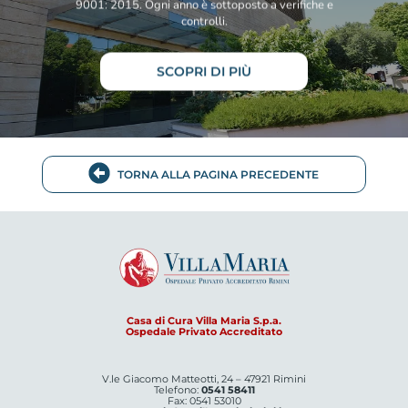
9001: 2015. Ogni anno è sottoposto a verifiche e
controlli.
SCOPRI DI PIÙ
TORNA ALLA PAGINA PRECEDENTE
Casa di Cura Villa Maria S.p.a.
Ospedale Privato Accreditato
V.le Giacomo Matteotti, 24 – 47921 Rimini
Telefono:
0541 58411
Fax: 0541 53010