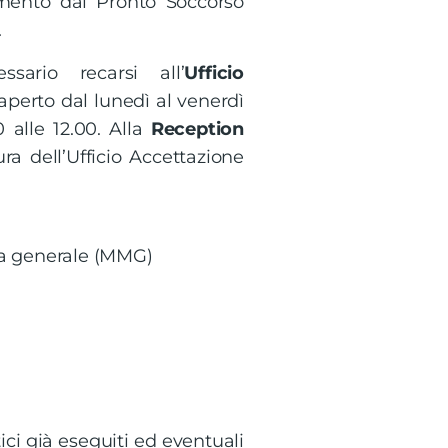
imento dal Pronto Soccorso
.
sario recarsi all’
Ufficio
aperto dal lunedì al venerdì
0 alle 12.00. Alla
Reception
ura dell’Ufficio Accettazione
na generale (MMG)
ci già eseguiti ed eventuali