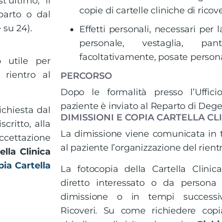
’ultimo, il
copie di cartelle cliniche di ricov
parto o dal
 su 24).
Effetti personali, necessari per 
personale, vestaglia, pa
facoltativamente, posate persona
 utile per
 rientro al
PERCORSO
Dopo le formalità presso l’Ufficio
paziente è inviato al Reparto di Deg
ichiesta dal
DIMISSIONI E COPIA CARTELLA CL
critto, alla
La dimissione viene comunicata in 
Accettazione
al paziente l’organizzazione del rientr
lla Clinica
pia Cartella
La fotocopia della Cartella Clinic
diretto interessato o da persona d
dimissione o in tempi successivi,
Ricoveri. Su come richiedere copia