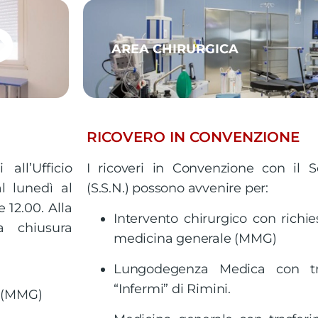
AREA CHIRURGICA
RICOVERO IN CONVENZIONE
all’Ufficio
I ricoveri in Convenzione con il S
l lunedì al
(S.S.N.) possono avvenire per:
 12.00. Alla
Intervento chirurgico con richi
a chiusura
medicina generale (MMG)
Lungodegenza Medica con tra
“Infermi” di Rimini.
e (MMG)