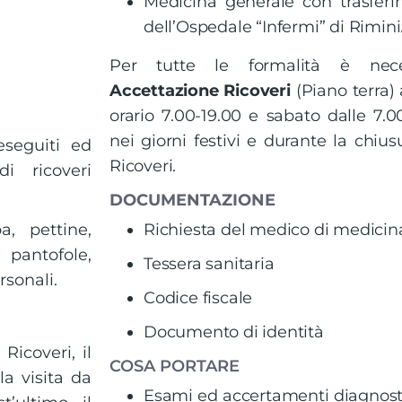
Medicina generale con trasfer
dell’Ospedale “Infermi” di Rimini
Per tutte le formalità è neces
Accettazione Ricoveri
(Piano terra) 
orario 7.00-19.00 e sabato dalle 7.0
nei giorni festivi e durante la chius
eseguiti ed
Ricoveri.
i ricoveri
DOCUMENTAZIONE
a, pettine,
Richiesta del medico di medici
antofole,
Tessera sanitaria
sonali.
Codice fiscale
Documento di identità
Ricoveri, il
COSA PORTARE
a visita da
Esami ed accertamenti diagnosti