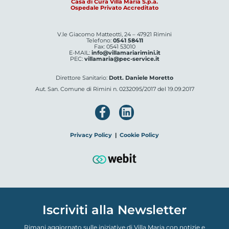
Casa di Cura Villa Maria S.p.a.
Ospedale Privato Accreditato
V.le Giacomo Matteotti, 24 – 47921 Rimini
Telefono:
0541 58411
Fax: 0541 53010
E-MAIL:
info@villamariarimini.it
PEC:
villamaria@pec-service.it
Direttore Sanitario:
Dott. Daniele Moretto
Aut. San. Comune di Rimini n. 0232095/2017 del 19.09.2017
Privacy Policy
|
Cookie Policy
Iscriviti alla Newsletter
Rimani aggiornato sulle iniziative di Villa Maria con notizie e