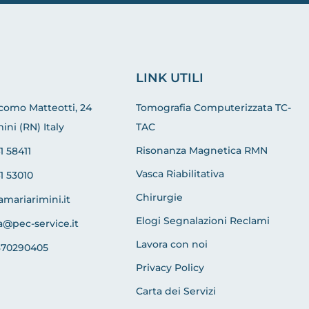
LINK UTILI
acomo Matteotti, 24
Tomografia Computerizzata TC-
ini (RN) Italy
TAC
Risonanza Magnetica RMN
1 58411
Vasca Riabilitativa
1 53010
Chirurgie
amariarimini.it
Elogi Segnalazioni Reclami
a@pec-service.it
Lavora con noi
370290405
Privacy Policy
Carta dei Servizi