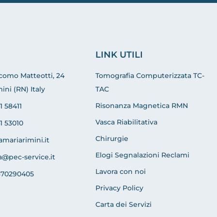
LINK UTILI
acomo Matteotti, 24
Tomografia Computerizzata TC-
ini (RN) Italy
TAC
Risonanza Magnetica RMN
1 58411
Vasca Riabilitativa
1 53010
Chirurgie
amariarimini.it
Elogi Segnalazioni Reclami
a@pec-service.it
Lavora con noi
370290405
Privacy Policy
Carta dei Servizi