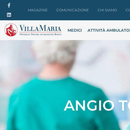
MAGAZINE
COMUNICAZIONE
CHI SIAMO
C
MEDICI
ATTIVITÀ AMBULATO
ANGIO T