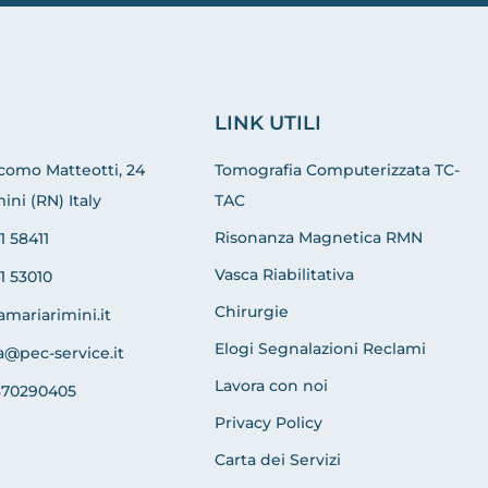
LINK UTILI
acomo Matteotti, 24
Tomografia Computerizzata TC-
ini (RN) Italy
TAC
Risonanza Magnetica RMN
1 58411
Vasca Riabilitativa
1 53010
Chirurgie
amariarimini.it
Elogi Segnalazioni Reclami
a@pec-service.it
Lavora con noi
370290405
Privacy Policy
Carta dei Servizi