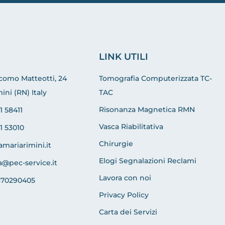
LINK UTILI
acomo Matteotti, 24
Tomografia Computerizzata TC-
ini (RN) Italy
TAC
Risonanza Magnetica RMN
1 58411
Vasca Riabilitativa
1 53010
Chirurgie
amariarimini.it
Elogi Segnalazioni Reclami
a@pec-service.it
Lavora con noi
370290405
Privacy Policy
Carta dei Servizi