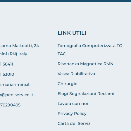
LINK UTILI
acomo Matteotti, 24
Tomografia Computerizzata TC-
ini (RN) Italy
TAC
Risonanza Magnetica RMN
1 58411
Vasca Riabilitativa
1 53010
Chirurgie
amariarimini.it
Elogi Segnalazioni Reclami
a@pec-service.it
Lavora con noi
370290405
Privacy Policy
Carta dei Servizi