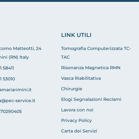
LINK UTILI
acomo Matteotti, 24
Tomografia Computerizzata TC-
ini (RN) Italy
TAC
Risonanza Magnetica RMN
1 58411
Vasca Riabilitativa
1 53010
Chirurgie
amariarimini.it
Elogi Segnalazioni Reclami
a@pec-service.it
Lavora con noi
370290405
Privacy Policy
Carta dei Servizi