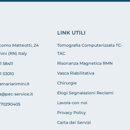
LINK UTILI
acomo Matteotti, 24
Tomografia Computerizzata TC-
ini (RN) Italy
TAC
Risonanza Magnetica RMN
1 58411
Vasca Riabilitativa
1 53010
Chirurgie
amariarimini.it
Elogi Segnalazioni Reclami
a@pec-service.it
Lavora con noi
370290405
Privacy Policy
Carta dei Servizi