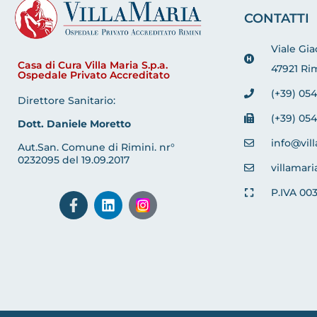
CONTATTI
Viale Gi
Casa di Cura Villa Maria S.p.a.
47921 Rim
Ospedale Privato Accreditato
(+39) 054
Direttore Sanitario:
(+39) 054
Dott. Daniele Moretto
info@vill
Aut.San. Comune di Rimini. nr°
0232095 del 19.09.2017
villamari
P.IVA 00