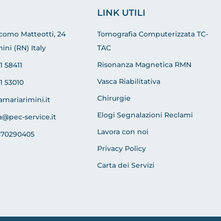
LINK UTILI
acomo Matteotti, 24
Tomografia Computerizzata TC-
ini (RN) Italy
TAC
Risonanza Magnetica RMN
1 58411
Vasca Riabilitativa
1 53010
Chirurgie
amariarimini.it
Elogi Segnalazioni Reclami
a@pec-service.it
Lavora con noi
370290405
Privacy Policy
Carta dei Servizi