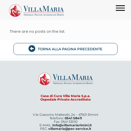
There are no posts on the list.
TORNA ALLA PAGINA PRECEDENTE
Casa di Cura Villa Maria S.p.a.
Ospedale Privato Accreditato
V.le Giacomo Matteotti, 24 – 47921 Rimini
Telefono:
0541 58411
Fax: 0541 53010
E-MAIL:
info@villamariarimini.it
PEC:
villamaria@pec-service.it