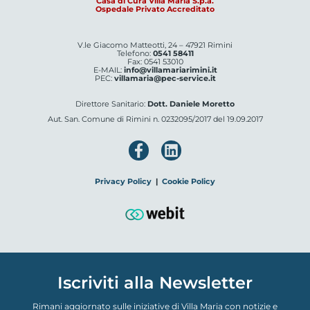
Casa di Cura Villa Maria S.p.a.
Ospedale Privato Accreditato
V.le Giacomo Matteotti, 24 – 47921 Rimini
Telefono:
0541 58411
Fax: 0541 53010
E-MAIL:
info@villamariarimini.it
PEC:
villamaria@pec-service.it
Direttore Sanitario:
Dott. Daniele Moretto
Aut. San. Comune di Rimini n. 0232095/2017 del 19.09.2017
Privacy Policy
|
Cookie Policy
Iscriviti alla Newsletter
Rimani aggiornato sulle iniziative di Villa Maria con notizie e