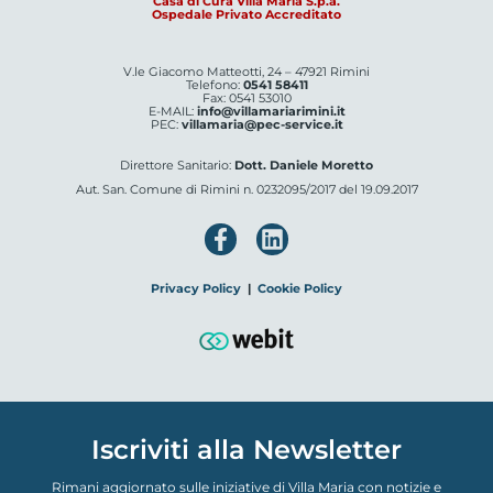
Casa di Cura Villa Maria S.p.a.
Ospedale Privato Accreditato
V.le Giacomo Matteotti, 24 – 47921 Rimini
Telefono:
0541 58411
Fax: 0541 53010
E-MAIL:
info@villamariarimini.it
PEC:
villamaria@pec-service.it
Direttore Sanitario:
Dott. Daniele Moretto
Aut. San. Comune di Rimini n. 0232095/2017 del 19.09.2017
Privacy Policy
|
Cookie Policy
Iscriviti alla Newsletter
Rimani aggiornato sulle iniziative di Villa Maria con notizie e