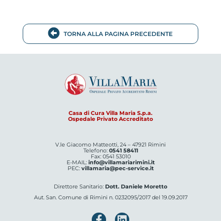
TORNA ALLA PAGINA PRECEDENTE
Casa di Cura Villa Maria S.p.a.
Ospedale Privato Accreditato
V.le Giacomo Matteotti, 24 – 47921 Rimini
Telefono:
0541 58411
Fax: 0541 53010
E-MAIL:
info@villamariarimini.it
PEC:
villamaria@pec-service.it
Direttore Sanitario:
Dott. Daniele Moretto
Aut. San. Comune di Rimini n. 0232095/2017 del 19.09.2017