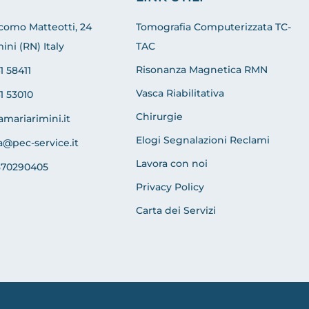
acomo Matteotti, 24
Tomografia Computerizzata TC-
ini (RN) Italy
TAC
Risonanza Magnetica RMN
1 58411
Vasca Riabilitativa
1 53010
Chirurgie
amariarimini.it
Elogi Segnalazioni Reclami
a@pec-service.it
Lavora con noi
370290405
Privacy Policy
Carta dei Servizi