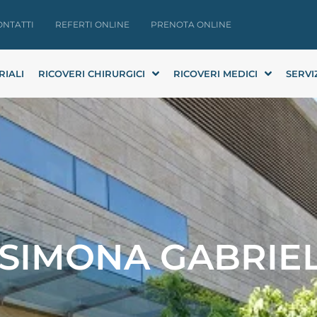
ONTATTI
REFERTI ONLINE
PRENOTA ONLINE
RIALI
RICOVERI CHIRURGICI
RICOVERI MEDICI
SERVI
 SIMONA GABRIE