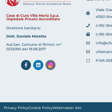
Viale Gi
Casa di Cura Villa Maria S.p.a.
47921 Rim
Ospedale Privato Accreditato
(+39) 054
Direttore Sanitario:
(+39) 054
Dott. Daniele Moretto
info@vill
Aut.San. Comune di Rimini. nr°
0232095 del 19.09.2017
villamari
P.IVA 00
Privacy Policy
Cookie Policy
Webmaster sito