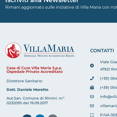
Rimani aggiornato sulle iniziative di Villa Maria con n
CONTATTI
Viale Gi
Casa di Cura Villa Maria S.p.a.
47921 Rim
Ospedale Privato Accreditato
(+39) 054
Direttore Sanitario:
(+39) 054
Dott. Daniele Moretto
info@vill
Aut.San. Comune di Rimini. nr°
0232095 del 19.09.2017
villamari
P.IVA 00