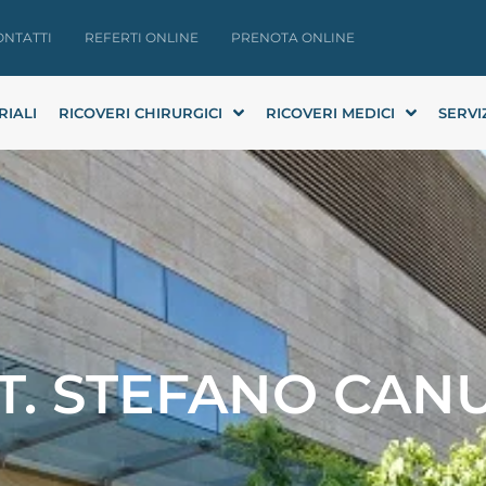
ONTATTI
REFERTI ONLINE
PRENOTA ONLINE
RIALI
RICOVERI CHIRURGICI
RICOVERI MEDICI
SERVI
T. STEFANO CANU