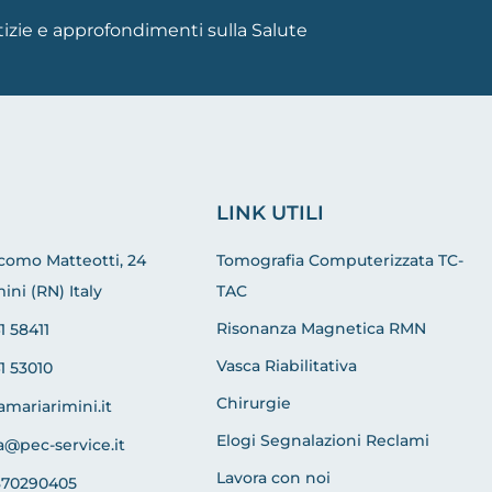
otizie e approfondimenti sulla Salute
LINK UTILI
acomo Matteotti, 24
Tomografia Computerizzata TC-
ini (RN) Italy
TAC
Risonanza Magnetica RMN
1 58411
Vasca Riabilitativa
1 53010
Chirurgie
amariarimini.it
Elogi Segnalazioni Reclami
a@pec-service.it
Lavora con noi
370290405