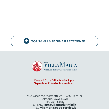
TORNA ALLA PAGINA PRECEDENTE
Casa di Cura Villa Maria S.p.a.
Ospedale Privato Accreditato
V.le Giacomo Matteotti, 24 – 47921 Rimini
Telefono:
0541 58411
Fax: 0541 53010
E-MAIL:
info@villamariarimini.it
PEC:
villamaria@pec-service.it