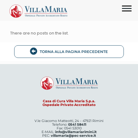
There are no posts on the list.
TORNA ALLA PAGINA PRECEDENTE
Casa di Cura Villa Maria S.p.a.
Ospedale Privato Accreditato
V.le Giacomo Matteotti, 24 – 47921 Rimini
Telefono:
0541 58411
Fax: 0541 53010
E-MAIL:
info@villamariarimini.it
PEC:
villamaria@pec-service.it