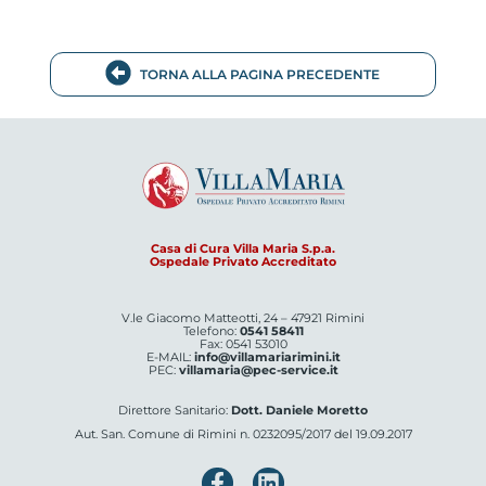
TORNA ALLA PAGINA PRECEDENTE
Casa di Cura Villa Maria S.p.a.
Ospedale Privato Accreditato
V.le Giacomo Matteotti, 24 – 47921 Rimini
Telefono:
0541 58411
Fax: 0541 53010
E-MAIL:
info@villamariarimini.it
PEC:
villamaria@pec-service.it
Direttore Sanitario:
Dott. Daniele Moretto
Aut. San. Comune di Rimini n. 0232095/2017 del 19.09.2017