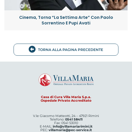
Cinema, Torna “La Settima Arte” Con Paolo
Sorrentino E Pupi Avati
TORNA ALLA PAGINA PRECEDENTE
Casa di Cura Villa Maria S.p.a.
Ospedale Privato Accreditato
V.le Giacomo Matteotti, 24 – 47921 Rimini
Telefono:
0541 58411
Fax: 0541 53010
E-MAIL:
info@villamariarimini.it
PEC:
villamaria@pec-service.it