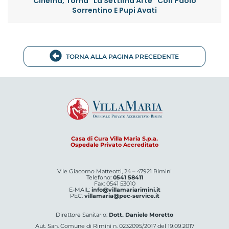
Cinema, Torna “La Settima Arte” Con Paolo
Sorrentino E Pupi Avati
TORNA ALLA PAGINA PRECEDENTE
Casa di Cura Villa Maria S.p.a.
Ospedale Privato Accreditato
V.le Giacomo Matteotti, 24 – 47921 Rimini
Telefono:
0541 58411
Fax: 0541 53010
E-MAIL:
info@villamariarimini.it
PEC:
villamaria@pec-service.it
Direttore Sanitario:
Dott. Daniele Moretto
Aut. San. Comune di Rimini n. 0232095/2017 del 19.09.2017