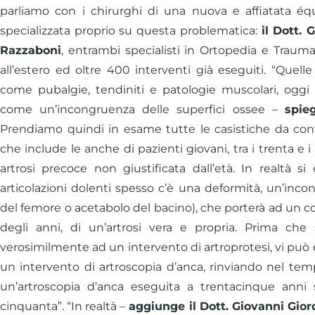
parliamo con i chirurghi di una nuova e affiatata éq
specializzata proprio su questa problematica:
il Dott. 
Razzaboni
, entrambi specialisti in Ortopedia e Traum
all’estero ed oltre 400 interventi già eseguiti. “Que
come pubalgie, tendiniti e patologie muscolari, oggi
come un’incongruenza delle superfici ossee –
spie
Prendiamo quindi in esame tutte le casistiche da conf
che include le anche di pazienti giovani, tra i trenta e 
artrosi precoce non giustificata dall’età. In realtà s
articolazioni dolenti spesso c’è una deformità, un’incon
del femore o acetabolo del bacino), che porterà ad un co
degli anni, di un’artrosi vera e propria. Prima che s
verosimilmente ad un intervento di artroprotesi, vi può e
un intervento di artroscopia d’anca, rinviando nel temp
un’artroscopia d’anca eseguita a trentacinque anni 
cinquanta”. “In realtà –
aggiunge il Dott. Giovanni Gio