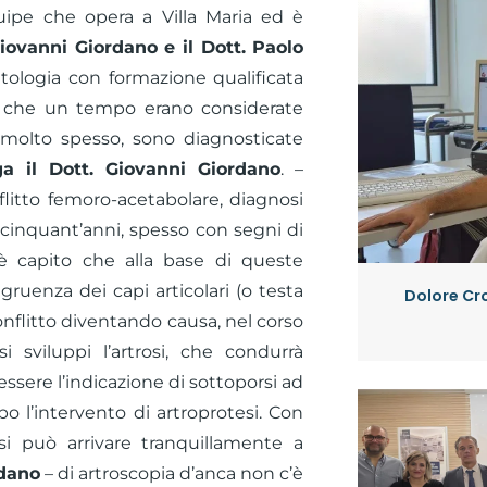
uipe che opera a Villa Maria ed è
Giovanni Giordano e il Dott. Paolo
atologia con formazione qualificata
lle che un tempo erano considerate
 molto spesso, sono diagnosticate
ga il Dott. Giovanni Giordano
. –
litto femoro-acetabolare, diagnosi
i cinquant’anni, spesso con segni di
i è capito che alla base di queste
gruenza dei capi articolari (o testa
Dolore Cro
nflitto diventando causa, nel corso
i sviluppi l’artrosi, che condurrà
ssere l’indicazione di sottoporsi ad
o l’intervento di artroprotesi. Con
si può arrivare tranquillamente a
rdano
– di artroscopia d’anca non c’è