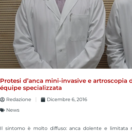
Protesi d’anca mini-invasive e artroscopia d
équipe specializzata
Redazione
Dicembre 6, 2016
News
Il sintomo è molto diffuso: anca dolente e limitata 