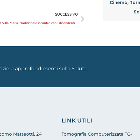
Cinema, Torn
So
SUCCESSIVO
Auguri di Natale a Villa Maria, tradizionale incontro con i dipendenti e i collaboratori
otizie e approfondimenti sulla Salute
LINK UTILI
acomo Matteotti, 24
Tomografia Computerizzata TC-