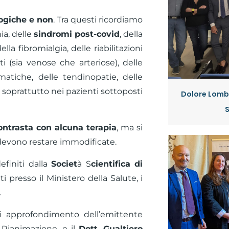
logiche e non
. Tra questi ricordiamo
nia, delle
sindromi post-covid
, della
lla fibromialgia, delle riabilitazioni
ti (sia venose che arteriose), delle
matiche, delle tendinopatie, delle
e, soprattutto nei pazienti sottoposti
Dolore Lombo
ontrasta con alcuna terapia
, ma si
 devono restare immodificate.
efiniti dalla
Societ
à S
cientifica di
i presso il Ministero della Salute, i
.
i approfondimento dell’emittente
e Rianimazione, e il
Dott. Gualtiero