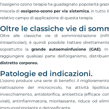
l’ossigeno ozono terapia ha guadagnato popolarità grazie 
miscela di
ossigeno-ozono per via sistemica
, in tutto
relativo campo di applicazione di questa terapia.
Oltre le classiche vie di som
Oltre alle classiche vie di somministrazione (infil
intraarticolari), è quindi possibile trattare direttament
soprattutto la
grande autoemoinfusione (GAE)
. I
raggiungere qualsiasi parte dell’organismo, distribue
distretto corporeo.
Patologie ed indicazioni.
L’ozono produce una serie di benefici: il miglioramento 
riattivazione del microcircolo, ha attività lipoliti
invecchiamento, antidolorifica, antisettica (efficace co
virali), antinfiammatoria, miorilassante, riduce od e
immunostimolante e detossificante.