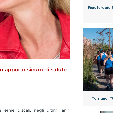
Fisioterapia 
n apporto sicuro di salute
Tornano I “
 ernie discali, negli ultimi anni