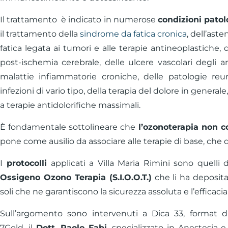
Il trattamento è indicato in numerose
condizioni pato
il trattamento della
sindrome da fatica cronica
, dell’aste
fatica legata ai tumori e alle terapie antineoplastiche, de
post-ischemia cerebrale, delle ulcere vascolari degli ar
malattie infiammatorie croniche, delle patologie reu
infezioni di vario tipo, della terapia del dolore in general
a terapie antidolorifiche massimali.
È fondamentale sottolineare che
l’ozonoterapia non c
pone come ausilio da associare alle terapie di base, che
I
protocolli
applicati a Villa Maria Rimini sono quelli d
Ossigeno Ozono Terapia (S.I.O.O.T.)
che li ha depositat
soli che ne garantiscono la sicurezza assoluta e l’efficacia
Sull’argomento sono intervenuti a Dica 33, format d
7Gold, il
Dott. Paolo Fabi
, specializzato in Anestesia 