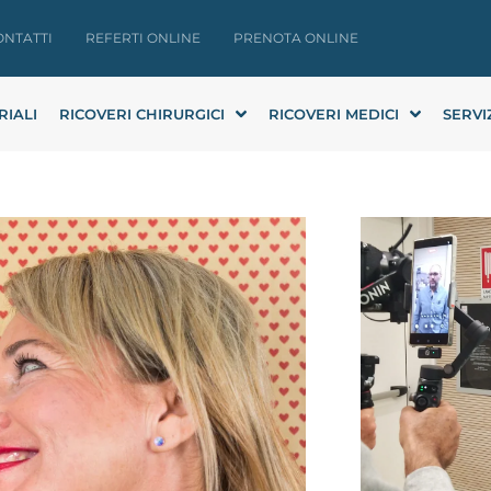
ONTATTI
REFERTI ONLINE
PRENOTA ONLINE
RIALI
RICOVERI CHIRURGICI
RICOVERI MEDICI
SERVI