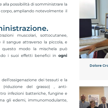
alla possibilità di somministrare la
 il corpo, ampliando notevolmente il
ministrazione.
trazioni muscolari, sottocutanee,
e il sangue attraverso la piccola, e
n questo modo la mischela può
ndo i suoi effetti benefici in
ogni
Dolore Cro
dell’ossigenazione dei tessuti e la
ca (riduzione del grasso) , anti-
ntro infezioni batteriche, fungine e
limina gli edemi, immunomodulante,