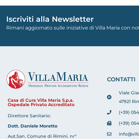
Iscriviti alla Newsletter
Rimani aggiornato sulle iniziative di Villa Maria con n
CONTATTI
Viale Gi
Casa di Cura Villa Maria S.p.a.
47921 Rim
Ospedale Privato Accreditato
(+39) 054
Direttore Sanitario:
(+39) 054
Dott. Daniele Moretto
info@vill
Aut.San. Comune di Rimini. nr°