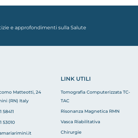
otizie e approfondimenti sulla Salute
LINK UTILI
acomo Matteotti, 24
Tomografia Computerizzata TC-
ini (RN) Italy
TAC
Risonanza Magnetica RMN
1 58411
Vasca Riabilitativa
1 53010
Chirurgie
amariarimini.it