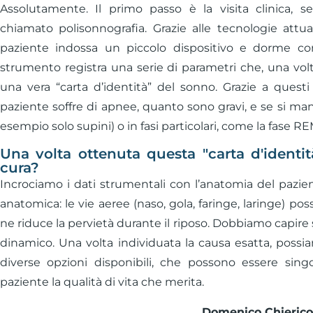
Assolutamente. Il primo passo è la visita clinica,
chiamato polisonnografia. Grazie alle tecnologie attu
paziente indossa un piccolo dispositivo e dorme c
strumento registra una serie di parametri che, una volt
una vera “carta d’identità” del sonno. Grazie a quest
paziente soffre di apnee, quanto sono gravi, e se si man
esempio solo supini) o in fasi particolari, come la fase RE
Una volta ottenuta questa "carta d'identi
cura?
Incrociamo i dati strumentali con l’anatomia del pazien
anatomica: le vie aeree (naso, gola, faringe, laringe) 
ne riduce la pervietà durante il riposo. Dobbiamo capire 
dinamico. Una volta individuata la causa esatta, possia
diverse opzioni disponibili, che possono essere sing
paziente la qualità di vita che merita.
Domenico Chieric