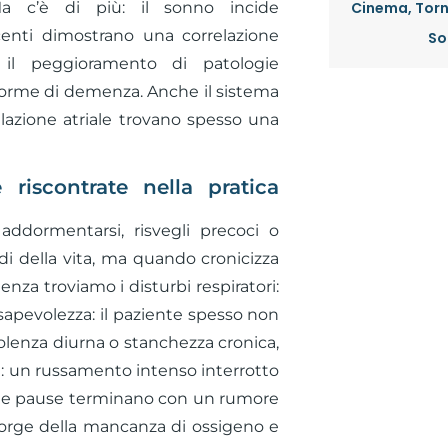
Cinema, Torn
a c’è di più: il sonno incide
enti dimostrano una correlazione
So
 il peggioramento di patologie
forme di demenza. Anche il sistema
illazione atriale trovano spesso una
riscontrate nella pratica
 addormentarsi, risvegli precoci o
di della vita, ma quando cronicizza
nza troviamo i disturbi respiratori:
sapevolezza: il paziente spesso non
olenza diurna o stanchezza cronica,
e: un russamento intenso interrotto
este pause terminano con un rumore
ccorge della mancanza di ossigeno e