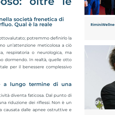
oso: oltre le
nella società frenetica di
fluo. Qual è la reale
RiminiWellnes
ottovalutato; potremmo definirlo la
amo un’attenzione meticolosa a ciò
ca, respiratoria o neurologica, ma
mo dormendo. In realtà, quelle otto
ale per il benessere complessivo
e a lungo termine di una
vità diventa faticosa. Dal punto di
a riduzione dei riflessi. Non è un
ia causata dalle apnee ostruttive e