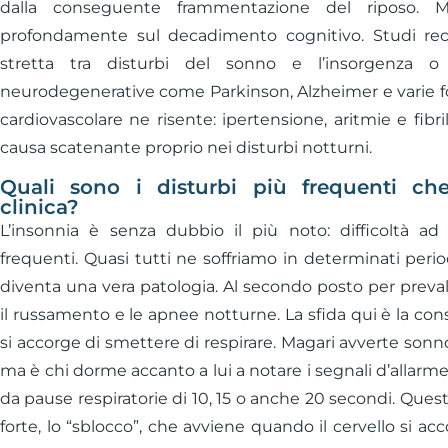
dalla conseguente frammentazione del riposo. M
profondamente sul decadimento cognitivo. Studi rec
stretta tra disturbi del sonno e l’insorgenza o
neurodegenerative come Parkinson, Alzheimer e varie 
cardiovascolare ne risente: ipertensione, aritmie e fibr
causa scatenante proprio nei disturbi notturni.
Quali sono i disturbi più frequenti che 
clinica?
L’insonnia è senza dubbio il più noto: difficoltà ad
frequenti. Quasi tutti ne soffriamo in determinati perio
diventa una vera patologia. Al secondo posto per prevale
il russamento e le apnee notturne. La sfida qui è la con
si accorge di smettere di respirare. Magari avverte sonn
ma è chi dorme accanto a lui a notare i segnali d’allarm
da pause respiratorie di 10, 15 o anche 20 secondi. Qu
forte, lo “sblocco”, che avviene quando il cervello si a