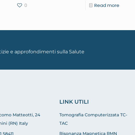
0
Read more
otizie e approfondimenti sulla Salute
LINK UTILI
acomo Matteotti, 24
Tomografia Computerizzata TC-
ini (RN) Italy
TAC
Risonanza Magnetica RMN
1 58411