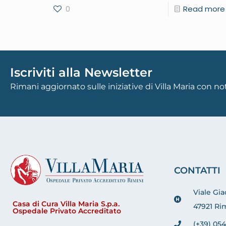
0
Read more
Iscriviti alla Newsletter
Rimani aggiornato sulle iniziative di Villa Maria con n
CONTATTI
Viale Gi
Casa di Cura Villa Maria S.p.a.
47921 Rim
Ospedale Privato Accreditato
(+39) 054