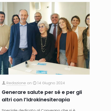
Redazione
on
14 Giugno 2024
Generare salute per sé e per gli
altri con l’Idrokinesiterapia
Speciale dedicato al Convegno che si è